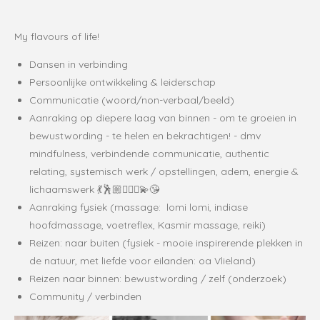
My flavours of life!
Dansen in verbinding
Persoonlijke ontwikkeling & leiderschap
Communicatie (woord/non-verbaal/beeld)
Aanraking op diepere laag van binnen - om te groeien in
bewustwording - te helen en bekrachtigen! - dmv
mindfulness, verbindende communicatie, authentic
relating, systemisch werk / opstellingen, adem, energie &
lichaamswerk
💃🕺🏼💆🏻‍♀️💫😘
Aanraking fysiek (massage: lomi lomi, indiase
hoofdmassage, voetreflex, Kasmir massage, reiki)
Reizen:
naar buiten (fysiek - mooie inspirerende plekken in
de natuur, met liefde voor eilanden: oa Vlieland
)
Reizen naar binnen: bewustwording / zelf (onderzoek)
Community / verbinden