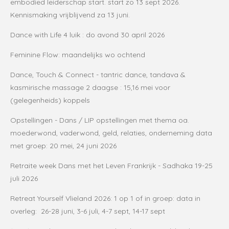
embodied leiderschap start. start zo 13 sept 2026.
Kennismaking vrijblijvend za 13 juni.
Dance with Life 4 luik : do avond 30 april 2026
Feminine Flow: maandelijks wo ochtend
Dance, Touch & Connect - tantric dance, tandava &
kasmirische massage 2 daagse : 15,16 mei voor
(gelegenheids) koppels
Opstellingen - Dans / LIP opstellingen
met thema oa.
moederwond, vaderwond, geld, relaties, onderneming data
met groep: 20 mei, 24 juni 2026
Retraite week Dans met het Leven Frankrijk - Sadhaka 19-25
juli 2026
Retreat Yourself Vlieland 2026: 1 op 1 of in groep: data in
overleg: 26-28 juni, 3-6 juli, 4-7 sept, 14-17 sept