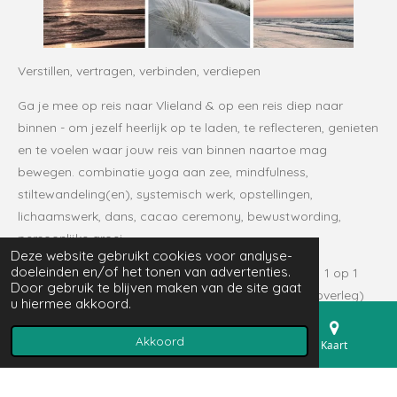
Verstillen, vertragen, verbinden, verdiepen
Ga je mee op reis naar Vlieland & op een reis diep naar
binnen - om jezelf heerlijk op te laden, te reflecteren, genieten
en te voelen waar jouw reis van binnen naartoe mag
bewegen.
combinatie yoga aan zee, mindfulness,
stiltewandeling(en), systemisch werk, opstellingen,
lichaamswerk, dans, cacao ceremony, bewustwording,
persoonlijke groei
Deze website gebruikt cookies voor analyse-
doeleinden en/of het tonen van advertenties.
* Mindfulness retreat / retreat yourself Vlieland / 1 op 1
Door gebruik te blijven maken van de site gaat
coach retreat - min 3 dagen / 2 overnachtingen in overleg)
u hiermee akkoord.
Akkoord
E-mailadres
Telefoonnummer
Kaart
© 2023 - 2026 Dans met het leven
Powered by
JouwWeb